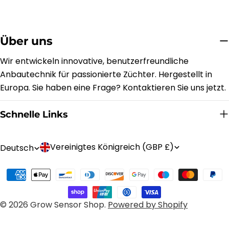
Über uns
Wir entwickeln innovative, benutzerfreundliche
Anbautechnik für passionierte Züchter. Hergestellt in
Europa. Sie haben eine Frage? Kontaktieren Sie uns jetzt.
Schnelle Links
L
S
Vereinigtes Königreich (GBP £)
Deutsch
a
p
Zahlungsarten
n
r
d
a
© 2026
Grow Sensor Shop
.
Powered by Shopify
/
c